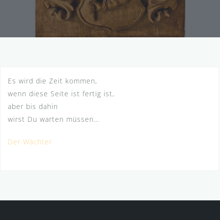
Es wird die Zeit kommen,
wenn diese Seite ist fertig ist,
aber bis dahin
wirst Du warten müssen…
Der Wächter